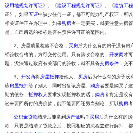
设用地规划许可证
》、《
建设工程规划许可证
》、《
建筑工程
证》。如果
五证
中缺少任何一证，都不可能办到产权证，所以
相关证件正在办理中，如果
购房
者一定要买，就要注意去房管
是，自己所选的楼栋是否在预售许可证的范围内。
2、房屋质量检验不合格，
买房
后为什么有的房子没有房
经验收合格的，方可交付使用。只有验收合格的，
开发商
才可
题，没法通过政府有关部门的验收，就不具备
交房条件
，交不
3、
开发商
将
房屋抵押
给他人。
买房
后为什么有的房子没
该
房屋抵押
给了别人，同时出售该房屋。
购房
者要是购买了这
期的债务，
抵押权人
要求实现抵押权的话，
购房
者肯定是没有
讼来要回所付的房价款，能不能要回还另当别论，所以
购房
者
公积金贷款
结清后能拿到
房产证
吗？
买房
后为什么有的房
款，只要是结清了贷款之后，按照相应的流程去进行解押，都