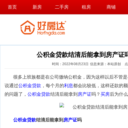
首页
新房
二手房
租房
商铺
公积金贷款结清后能拿到房产证
时间：2022年08月23日
信息来源：本站原创
点
很多上班族都是在公司缴纳公积金，因为这样以后不管是
说通过
公积金贷款
，每个月的
利息
都会比较低，这样还款的额
的问题了，
公积金贷款
结清后能拿到
房产证
吗？
买房
后为什么
公积金贷款
结清后能拿到
房产证
吗