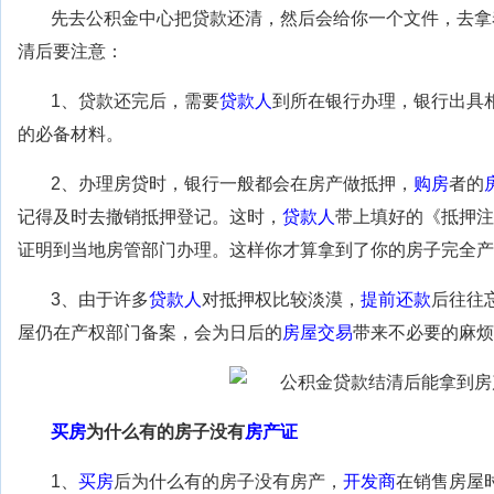
先去公积金中心把贷款还清，然后会给你一个文件，去拿
清后要注意：
1、贷款还完后，需要
贷款人
到所在银行办理，银行出具
的必备材料。
2、办理房贷时，银行一般都会在房产做抵押，
购房
者的
记得及时去撤销抵押登记。这时，
贷款人
带上填好的《抵押注
证明到当地房管部门办理。这样你才算拿到了你的房子完全产
3、由于许多
贷款人
对抵押权比较淡漠，
提前还款
后往往
屋仍在产权部门备案，会为日后的
房屋交易
带来不必要的麻烦
买房
为什么有的房子没有
房产证
1、
买房
后为什么有的房子没有房产，
开发商
在销售房屋