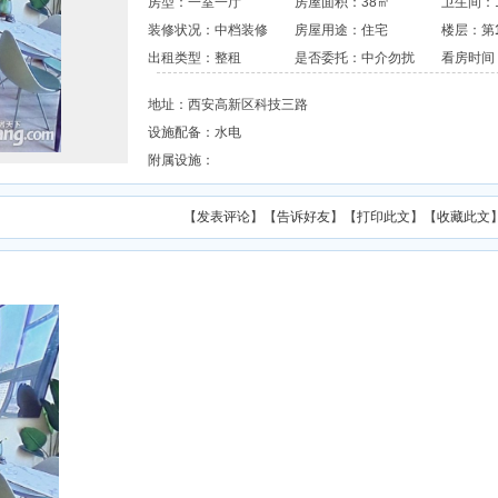
房型：一室一厅
房屋面积：
38㎡
卫生间：
装修状况：中档装修
房屋用途：住宅
楼层：第
出租类型：整租
是否委托：中介勿扰
看房时间
地址：西安高新区科技三路
设施配备：水电
附属设施：
【
发表评论
】【
告诉好友
】【
打印此文
】【
收藏此文