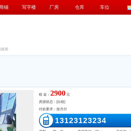
商铺
写字楼
厂房
仓库
车位
览租房
2900
租 金：
元
房源状态：[出租]
付款要求：按月付
13123123234