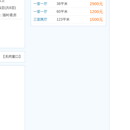
1卫
2900元
一室一厅
38平米
1
层(共8层)
1200元
一室一厅
60平米
：随时看房
1500元
三室两厅
123平米
】【
关闭窗口
】