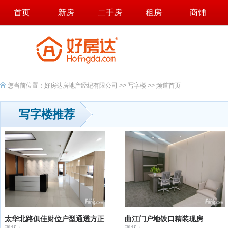
首页
新房
二手房
租房
商铺
您当前位置：
好房达房地产经纪有限公司
>>
写字楼
>> 频道首页
写字楼推荐
太华北路俱佳财位户型通透方正
曲江门户地铁口精装现房