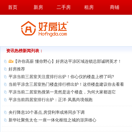
首页
新房
二手房
租房
商铺
资讯热榜新闻列表：
【许你高薪 懂你野心】好房达平凉区域连锁总部诚聘英才！
好房推荐
平凉当前三居室关注度排行出炉！你心仪的楼盘上榜了吗?
当前平凉含三居室热门楼盘排行榜出炉！这些楼盘建议你去看看
平凉当前二居室热搜第一竟然是这个楼盘，为何大家都选它
平凉当前四居室排行出炉：正洋·凤凰尚境领跑
央行降息10个基点,房贷利率或将同步下调
新华社聚焦太仓:一座一体化枢纽之城的澎湃雄心